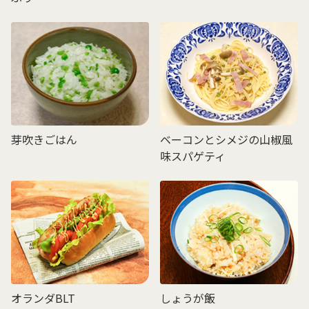
芽吹きごはん
ベーコンとシメジの山椒風
味スパゲティ
オランダBLT
しょうが飯