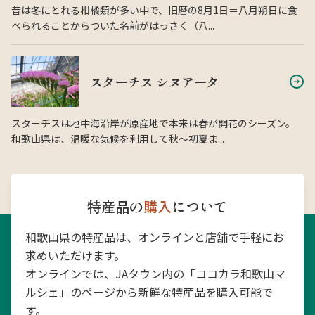
昔は冬にとれる柑橘類が多い中で、旧暦の8月1日＝八月朔日に食
べられることからついた名前がはっさく（八...
スターチス シヌアータ
スターチスは地中海沿岸が原産地で本来は春が開花のシーズン。
和歌山県は、温暖な気候を利用して秋〜初夏ま...
特産品の
購入
について
和歌山県の特産品は、オンラインと店舗で手軽にお
求めいただけます。
オンラインでは、JAタウン内の「ココカラ和歌山マ
ルシェ」のページから新鮮な特産品を購入可能で
す。