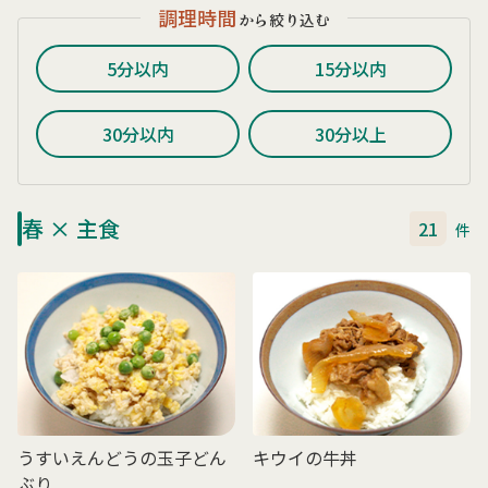
調理時間
から絞り込む
5分以内
15分以内
30分以内
30分以上
春 × 主食
21
件
うすいえんどうの玉子どん
キウイの牛丼
ぶり