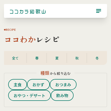
RECIPE
ココわか
レシピ
全て
春
夏
秋
冬
種類
から絞り込む
主食
おかず
おつまみ
おやつ・デザート
飲み物