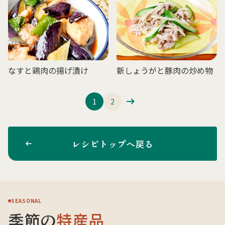
なすと鶏肉の揚げ漬け
新しょうがと豚肉の炒め物
1
2
レシピトップへ戻る
SEASONAL
季節の
特産品