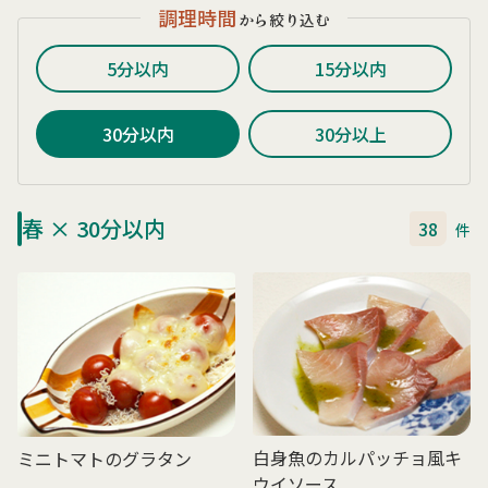
調理時間
から絞り込む
5分以内
15分以内
30分以内
30分以上
春 × 30分以内
38
件
白身魚のカルパッチョ風キ
ミニトマトのグラタン
ウイソース