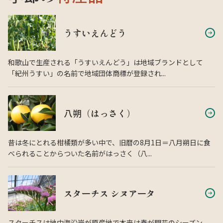
うすいえんどう
和歌山で生産される「うすいえんどう」は地域ブランドとして
「紀州うすい」の名前で地域団体商標が登録され...
八朔（はっさく）
昔は冬にとれる柑橘類が多い中で、旧暦の8月1日＝八月朔日に食
べられることからついた名前がはっさく（八...
スターチス シヌアータ
スターチスは地中海沿岸が原産地で本来は春が開花のシーズン。