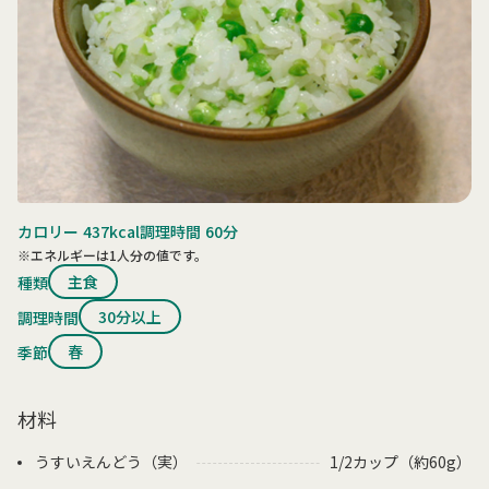
カロリー
437kcal
調理時間
60分
※エネルギーは1人分の値です。
主食
種類
30分以上
調理時間
春
季節
材料
うすいえんどう（実）
1/2カップ（約60g）