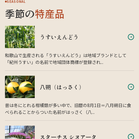
SEASONAL
季節の
特産品
うすいえんどう
和歌山で生産される「うすいえんどう」は地域ブランドとして
「紀州うすい」の名前で地域団体商標が登録され...
八朔（はっさく）
昔は冬にとれる柑橘類が多い中で、旧暦の8月1日＝八月朔日に食
べられることからついた名前がはっさく（八...
スターチス シヌアータ