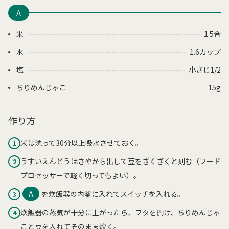
A
米
1.5合
水
1.6カップ
塩
小さじ1/2
ちりめんじゃこ
15g
作り方
米は洗って30分以上吸水させておく。
1
うすいえんどうはさやから出して豆をざくざくと刻む（フード
2
プロセッサーで軽く切ってもよい）。
A
を炊飯器の内釜に入れてスイッチを入れる。
3
炊飯器の蒸気が十分に上がったら、フタを開け、ちりめんじゃ
4
こと豆を入れてそのまま炊く。