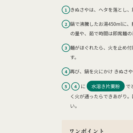
きぬさやは、ヘタを落とし、
1
鍋で沸騰したお湯450mlに
2
の量や、茹で時間は即席麺の
麺がほぐれたら、火を止め付
3
す。
再び、鍋を火にかけ きぬさ
4
に
水溶き片栗粉
で
5
4
く火が通ったらできあがり。
い。
ワンポイント