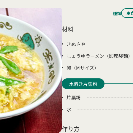
主
種類
材料
きぬさや
しょうゆラーメン（即席袋麺）
卵（Mサイズ）
水溶き片栗粉
片栗粉
水
作り方