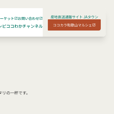
産地直送通販サイト JAタウン
マーケット
お問い合わせ
ココカラ和歌山マルシェ
シピ
ココわかチャンネル
タリの一杯です。