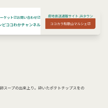
産地直送通販サイト JAタウン
マーケット
お問い合わせ
ココカラ和歌山マルシェ
シピ
ココわかチャンネル
卵スープの出来上り。砕いたポテトチップスをの