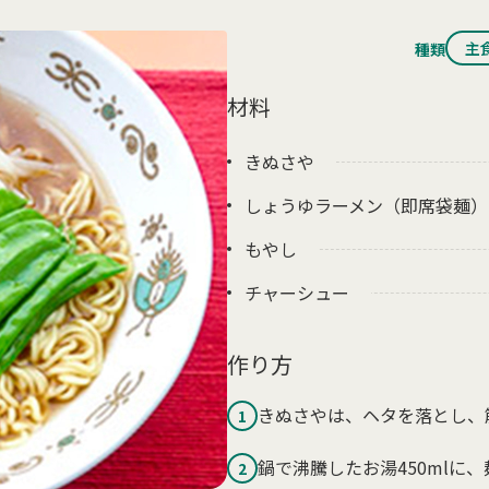
主
種類
材料
きぬさや
しょうゆラーメン（即席袋麺）
もやし
チャーシュー
作り方
きぬさやは、ヘタを落とし、
1
鍋で沸騰したお湯450mlに
2