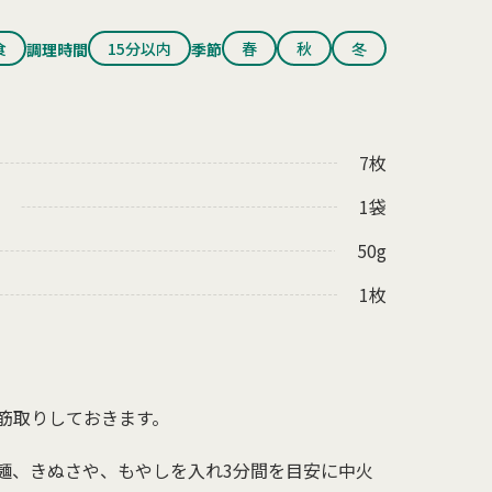
食
15分以内
春
秋
冬
調理時間
季節
7枚
1袋
50g
1枚
筋取りしておきます。
、麺、きぬさや、もやしを入れ3分間を目安に中火