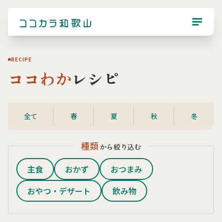
RECIPE
ココわか
レシピ
全て
春
夏
秋
冬
種類
から絞り込む
主食
おかず
おつまみ
おやつ・デザート
飲み物