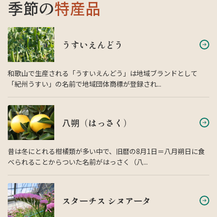
季節の
特産品
うすいえんどう
和歌山で生産される「うすいえんどう」は地域ブランドとして
「紀州うすい」の名前で地域団体商標が登録され...
八朔（はっさく）
昔は冬にとれる柑橘類が多い中で、旧暦の8月1日＝八月朔日に食
べられることからついた名前がはっさく（八...
スターチス シヌアータ