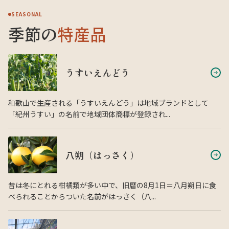
SEASONAL
季節の
特産品
うすいえんどう
和歌山で生産される「うすいえんどう」は地域ブランドとして
「紀州うすい」の名前で地域団体商標が登録され...
八朔（はっさく）
昔は冬にとれる柑橘類が多い中で、旧暦の8月1日＝八月朔日に食
べられることからついた名前がはっさく（八...