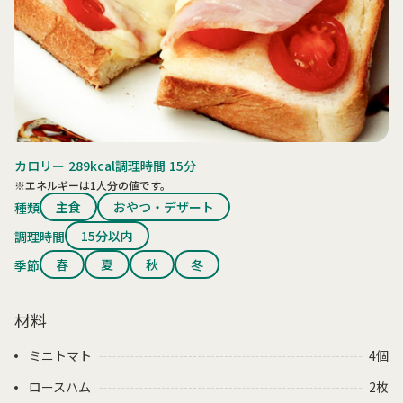
カロリー
289kcal
調理時間
15分
※エネルギーは1人分の値です。
主食
おやつ・デザート
種類
15分以内
調理時間
春
夏
秋
冬
季節
材料
ミニトマト
4個
ロースハム
2枚