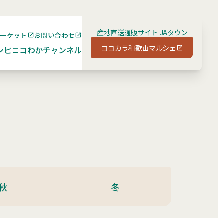
産地直送通販サイト JAタウン
マーケット
お問い合わせ
ココカラ和歌山マルシェ
シピ
ココわかチャンネル
秋
冬