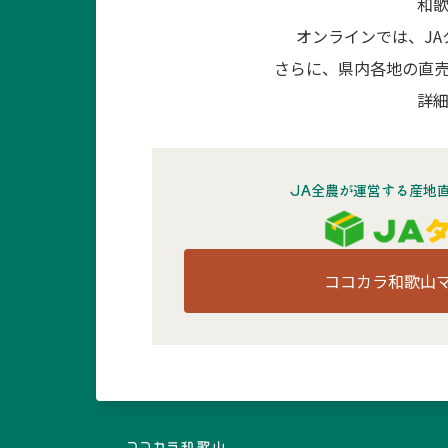
和
オンラインでは、J
さらに、県内各地の直
詳細
JA全農が運営する産地
ココカラ和歌山