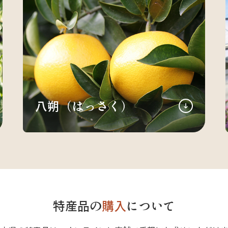
八朔（はっさく）
特産品の
購入
について