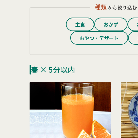
種類
から絞り込む
主食
おかず
おやつ・デザート
春 × 5分以内