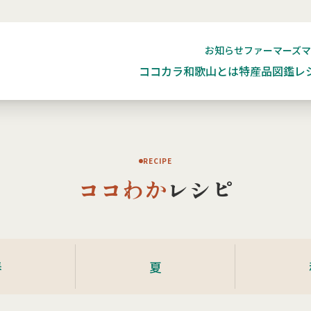
お知らせ
ファーマーズ
ココカラ和歌山とは
特産品図鑑
レ
RECIPE
ココわか
レシピ
春
夏