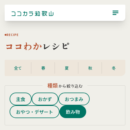
RECIPE
ココわか
レシピ
全て
春
夏
秋
冬
種類
から絞り込む
主食
おかず
おつまみ
おやつ・デザート
飲み物