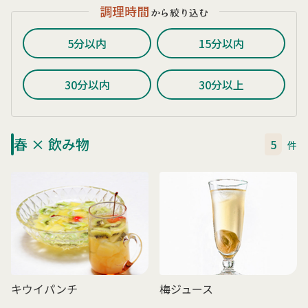
調理時間
から絞り込む
5分以内
15分以内
30分以内
30分以上
春 × 飲み物
5
件
キウイパンチ
梅ジュース