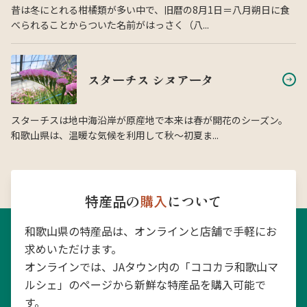
昔は冬にとれる柑橘類が多い中で、旧暦の8月1日＝八月朔日に食
べられることからついた名前がはっさく（八...
スターチス シヌアータ
スターチスは地中海沿岸が原産地で本来は春が開花のシーズン。
和歌山県は、温暖な気候を利用して秋〜初夏ま...
特産品の
購入
について
和歌山県の特産品は、オンラインと店舗で手軽にお
求めいただけます。
オンラインでは、JAタウン内の「ココカラ和歌山マ
ルシェ」のページから新鮮な特産品を購入可能で
す。