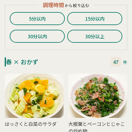
調理時間
から絞り込む
5分以内
15分以内
30分以内
30分以上
春 × おかず
47
件
はっさくと白菜のサラダ
大根葉とベーコンとじゃこ
の炒め物