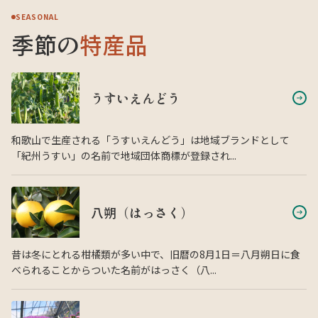
SEASONAL
季節の
特産品
うすいえんどう
和歌山で生産される「うすいえんどう」は地域ブランドとして
「紀州うすい」の名前で地域団体商標が登録され...
八朔（はっさく）
昔は冬にとれる柑橘類が多い中で、旧暦の8月1日＝八月朔日に食
べられることからついた名前がはっさく（八...