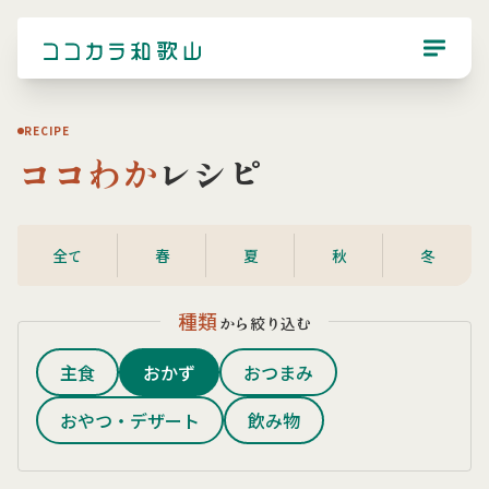
RECIPE
ココわか
レシピ
全て
春
夏
秋
冬
種類
から絞り込む
主食
おかず
おつまみ
おやつ・デザート
飲み物