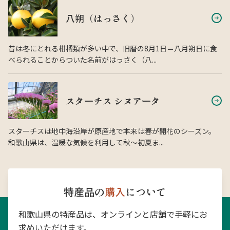
八朔（はっさく）
昔は冬にとれる柑橘類が多い中で、旧暦の8月1日＝八月朔日に食
べられることからついた名前がはっさく（八...
スターチス シヌアータ
スターチスは地中海沿岸が原産地で本来は春が開花のシーズン。
和歌山県は、温暖な気候を利用して秋〜初夏ま...
特産品の
購入
について
和歌山県の特産品は、オンラインと店舗で手軽にお
求めいただけます。