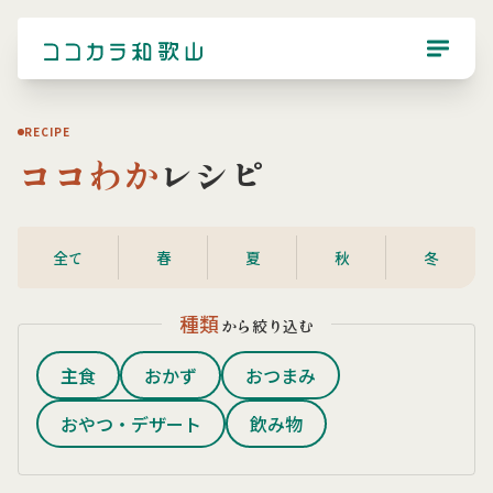
RECIPE
ココわか
レシピ
全て
春
夏
秋
冬
種類
から絞り込む
主食
おかず
おつまみ
おやつ・デザート
飲み物