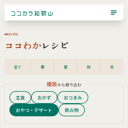
RECIPE
ココわか
レシピ
全て
春
夏
秋
冬
種類
から絞り込む
主食
おかず
おつまみ
おやつ・デザート
飲み物