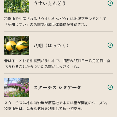
うすいえんどう
和歌山で生産される「うすいえんどう」は地域ブランドとして
「紀州うすい」の名前で地域団体商標が登録され...
八朔（はっさく）
昔は冬にとれる柑橘類が多い中で、旧暦の8月1日＝八月朔日に食
べられることからついた名前がはっさく（八...
スターチス シヌアータ
スターチスは地中海沿岸が原産地で本来は春が開花のシーズン。
和歌山県は、温暖な気候を利用して秋〜初夏ま...