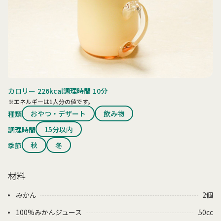
カロリー
226kcal
調理時間
10分
※エネルギーは1人分の値です。
おやつ・デザート
飲み物
種類
15分以内
調理時間
秋
冬
季節
材料
みかん
2個
100%みかんジュース
50cc