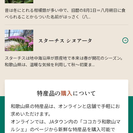
昔は冬にとれる柑橘類が多い中で、旧暦の8月1日＝八月朔日に食
べられることからついた名前がはっさく（八...
スターチス シヌアータ
スターチスは地中海沿岸が原産地で本来は春が開花のシーズン。
和歌山県は、温暖な気候を利用して秋〜初夏ま...
特産品の
購入
について
和歌山県の特産品は、オンラインと店舗で手軽にお
求めいただけます。
オンラインでは、JAタウン内の「ココカラ和歌山マ
ルシェ」のページから新鮮な特産品を購入可能で