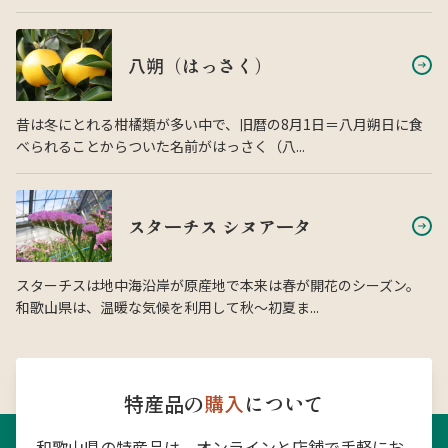
八朔（はっさく）
昔は冬にとれる柑橘類が多い中で、旧暦の8月1日＝八月朔日に食
べられることからついた名前がはっさく（八...
スターチス シヌアータ
スターチスは地中海沿岸が原産地で本来は春が開花のシーズン。
和歌山県は、温暖な気候を利用して秋〜初夏ま...
特産品の
購入
について
和歌山県の特産品は、オンラインと店舗で手軽にお