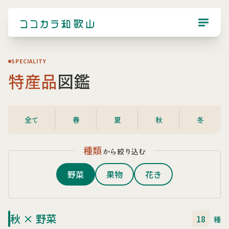
SPECIALITY
特産品
図鑑
全て
春
夏
秋
冬
種類
から絞り込む
野菜
果物
花き
秋 × 野菜
18
種