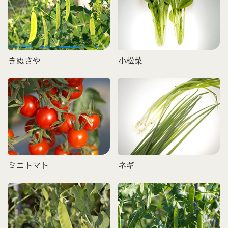
きぬさや
小松菜
ミニトマト
ネギ