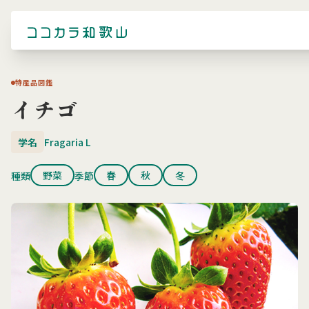
特産品図鑑
イチゴ
学名
Fragaria L
野菜
春
秋
冬
種類
季節