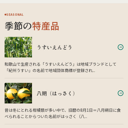
SEASONAL
季節の
特産品
うすいえんどう
和歌山で生産される「うすいえんどう」は地域ブランドとして
「紀州うすい」の名前で地域団体商標が登録され...
八朔（はっさく）
昔は冬にとれる柑橘類が多い中で、旧暦の8月1日＝八月朔日に食
べられることからついた名前がはっさく（八...