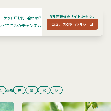
産地直送通販サイト JAタウン
マーケット
お問い合わせ
ココカラ和歌山マルシェ
シピ
ココわかチャンネル
菜
春
夏
秋
冬
季節