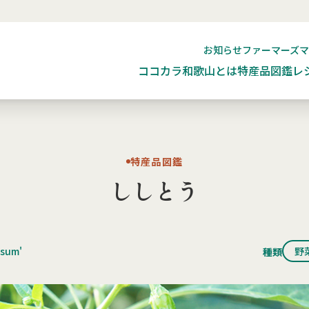
お知らせ
ファーマーズ
ココカラ和歌山とは
特産品図鑑
レ
特産品図鑑
ししとう
ssum'
野
種類