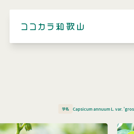
Capsicum annuum L. var. 'gro
学名