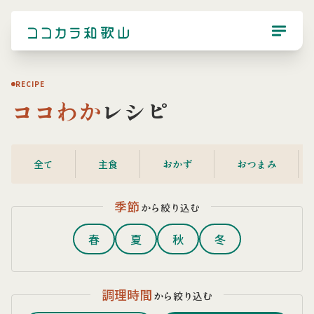
RECIPE
ココわか
レシピ
全て
主食
おかず
おつまみ
季節
から絞り込む
春
夏
秋
冬
調理時間
から絞り込む