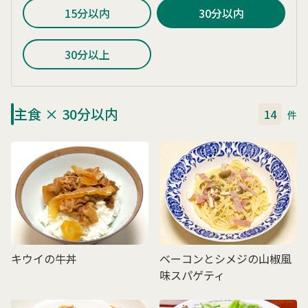
15分以内
30分以内
30分以上
主食 × 30分以内
14
件
キウイの牛丼
ベーコンとシメジの山椒風
味スパゲティ