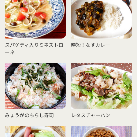
スパゲティ入りミネストロ
時短！なすカレー
ーネ
みょうがのちらし寿司
レタスチャーハン