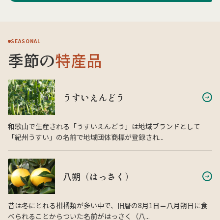
SEASONAL
季節の
特産品
うすいえんどう
和歌山で生産される「うすいえんどう」は地域ブランドとして
「紀州うすい」の名前で地域団体商標が登録され...
八朔（はっさく）
昔は冬にとれる柑橘類が多い中で、旧暦の8月1日＝八月朔日に食
べられることからついた名前がはっさく（八...