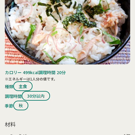
カロリー
499kcal
調理時間
20分
※エネルギーは1人分の値です。
主食
種類
30分以内
調理時間
秋
季節
材料