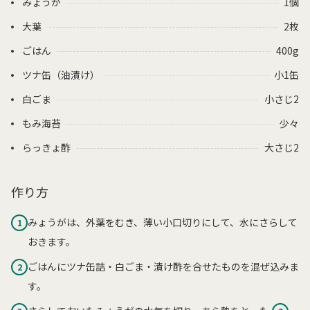
みょうが
1個
大葉
2枚
ごはん
400g
ツナ缶（油漬け）
小1缶
白ごま
小さじ2
もみ海苔
少々
らっきょ酢
大さじ2
作り方
みょうがは、外葉をむき、薄い小口切りにして、水にさらして
1
おきます。
ごはんにツナ缶詰・白ごま・漬け酢を合せたものを混ぜ込みま
2
す。