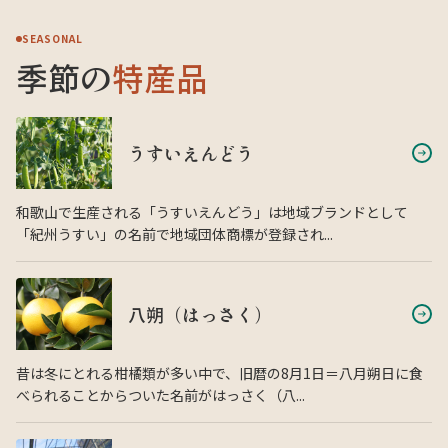
SEASONAL
季節の
特産品
うすいえんどう
和歌山で生産される「うすいえんどう」は地域ブランドとして
「紀州うすい」の名前で地域団体商標が登録され...
八朔（はっさく）
昔は冬にとれる柑橘類が多い中で、旧暦の8月1日＝八月朔日に食
べられることからついた名前がはっさく（八...