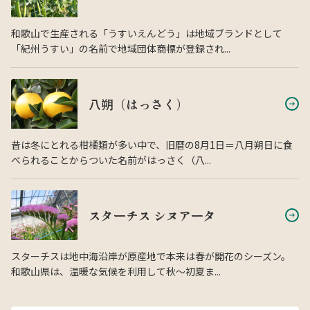
和歌山で生産される「うすいえんどう」は地域ブランドとして
「紀州うすい」の名前で地域団体商標が登録され...
八朔（はっさく）
昔は冬にとれる柑橘類が多い中で、旧暦の8月1日＝八月朔日に食
べられることからついた名前がはっさく（八...
スターチス シヌアータ
スターチスは地中海沿岸が原産地で本来は春が開花のシーズン。
和歌山県は、温暖な気候を利用して秋〜初夏ま...