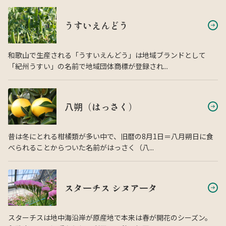
うすいえんどう
和歌山で生産される「うすいえんどう」は地域ブランドとして
「紀州うすい」の名前で地域団体商標が登録され...
八朔（はっさく）
昔は冬にとれる柑橘類が多い中で、旧暦の8月1日＝八月朔日に食
べられることからついた名前がはっさく（八...
スターチス シヌアータ
スターチスは地中海沿岸が原産地で本来は春が開花のシーズン。