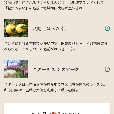
和歌山で生産される「うすいえんどう」は地域ブランドとして
「紀州うすい」の名前で地域団体商標が登録され...
八朔（はっさく）
昔は冬にとれる柑橘類が多い中で、旧暦の8月1日＝八月朔日に食
べられることからついた名前がはっさく（八...
スターチス シヌアータ
スターチスは地中海沿岸が原産地で本来は春が開花のシーズン。
和歌山県は、温暖な気候を利用して秋〜初夏ま...