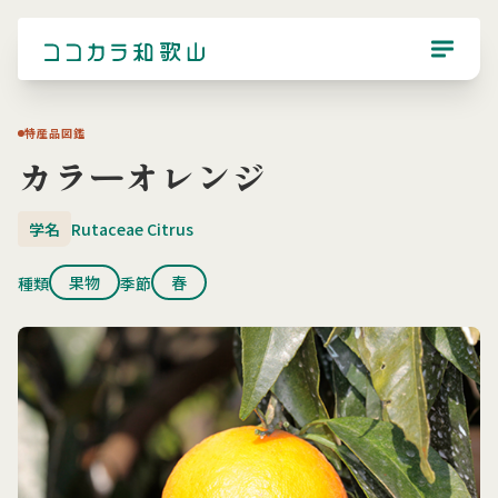
特産品図鑑
カラーオレンジ
学名
Rutaceae Citrus
果物
春
種類
季節