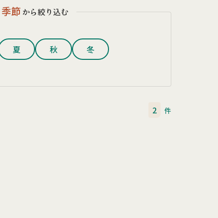
季節
から絞り込む
夏
秋
冬
2
件