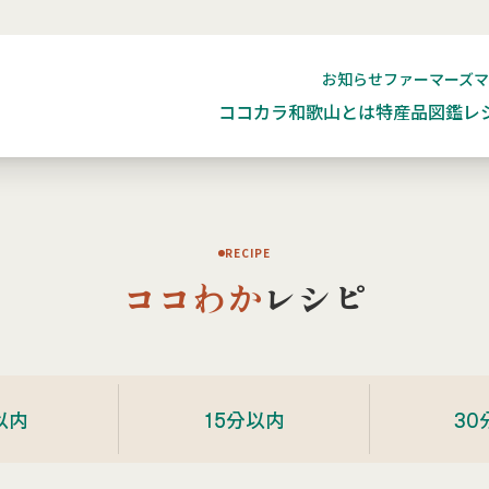
お知らせ
ファーマーズ
ココカラ和歌山とは
特産品図鑑
レ
RECIPE
ココわか
レシピ
以内
15分以内
30