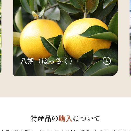
八朔（はっさく）
特産品の
購入
について