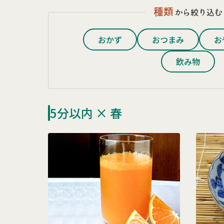
種類
から絞り込む
おかず
おつまみ
お
飲み物
5分以内 × 春