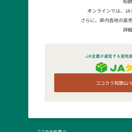
和
オンラインでは、J
さらに、県内各地の直
詳細
JA全農が運営する産地
ココカラ和歌山