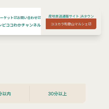
産地直送通販サイト JAタウン
マーケット
お問い合わせ
ココカラ和歌山マルシェ
シピ
ココわかチャンネル
分以内
30分以上