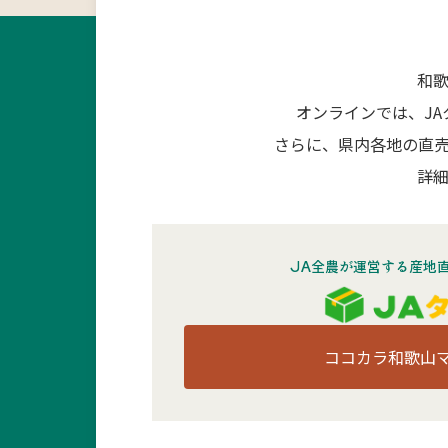
和
オンラインでは、J
さらに、県内各地の直
詳細
JA全農が運営する産地
ココカラ和歌山