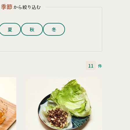
季節
から絞り込む
夏
秋
冬
11
件