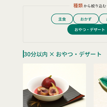
種類
から絞り込む
主食
おかず
おやつ・デザート
30分以内 × おやつ・デザート