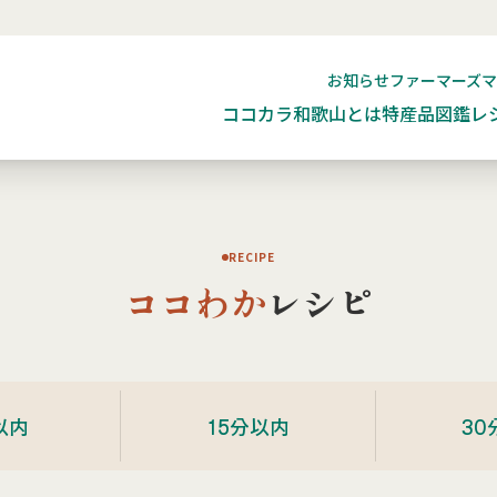
お知らせ
ファーマーズ
ココカラ和歌山とは
特産品図鑑
レ
RECIPE
ココわか
レシピ
以内
15分以内
30