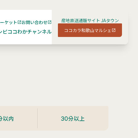
産地直送通販サイト JAタウン
マーケット
お問い合わせ
ココカラ和歌山マルシェ
シピ
ココわかチャンネル
分以内
30分以上