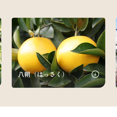
八朔（はっさく）