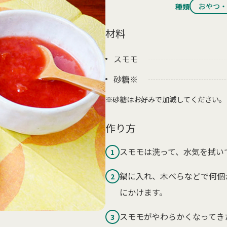
おやつ・
種類
材料
スモモ
砂糖※
※砂糖はお好みで加減してください。
作り方
スモモは洗って、水気を拭い
1
鍋に入れ、木べらなどで何個
2
にかけます。
スモモがやわらかくなってき
3