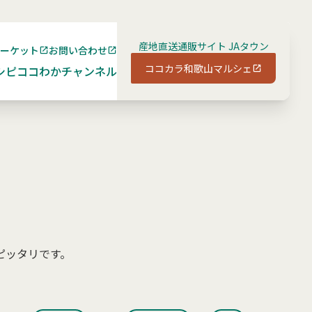
産地直送通販サイト JAタウン
マーケット
お問い合わせ
ココカラ和歌山マルシェ
シピ
ココわかチャンネル
ピッタリです。