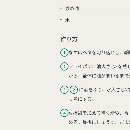
炒め油
水
作り方
なすはヘタを切り落とし、輪
1
フライパンに油大さじ3を熱
2
がら、全体に油がまわるまで
に酒をふり、水大さじ2
3
2
し煮にする。
豆板醤を加えて軽く炒め、香
4
める。最後にしょうゆ、ごま