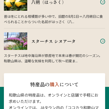
八朔（はっさく）
昔は冬にとれる柑橘類が多い中で、旧暦の8月1日＝八月朔日に食
べられることからついた名前がはっさく（八...
スターチス シヌアータ
スターチスは地中海沿岸が原産地で本来は春が開花のシーズン。
和歌山県は、温暖な気候を利用して秋〜初夏ま...
特産品の
購入
について
和歌山県の特産品は、オンラインと店舗で手軽にお
求めいただけます。
オンラインでは、JAタウン内の「ココカラ和歌山マ