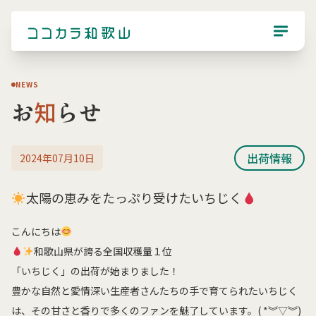
NEWS
お
知
らせ
出荷情報
2024年07月10日
太陽の恵みをたっぷり受けたいちじく
こんにちは
和歌山県が誇る全国収穫量１位
「いちじく」の出荷が始まりました！
豊かな自然と愛情深い生産者さんたちの手で育てられたいちじく
は、その甘さと香りで多くのファンを魅了しています。( *︾▽︾)