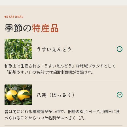
SEASONAL
季節の
特産品
うすいえんどう
和歌山で生産される「うすいえんどう」は地域ブランドとして
「紀州うすい」の名前で地域団体商標が登録され...
八朔（はっさく）
昔は冬にとれる柑橘類が多い中で、旧暦の8月1日＝八月朔日に食
べられることからついた名前がはっさく（八...