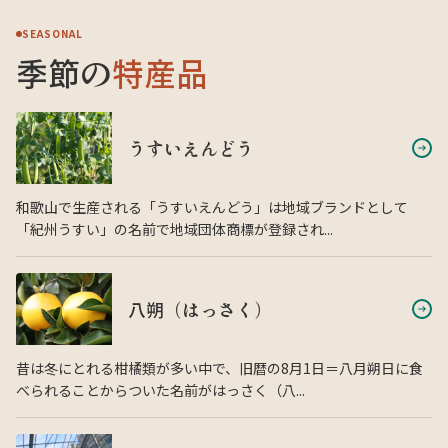
SEASONAL
季節の
特産品
うすいえんどう
和歌山で生産される「うすいえんどう」は地域ブランドとして
「紀州うすい」の名前で地域団体商標が登録され...
八朔（はっさく）
昔は冬にとれる柑橘類が多い中で、旧暦の8月1日＝八月朔日に食
べられることからついた名前がはっさく（八...