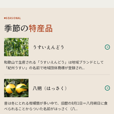
SEASONAL
季節の
特産品
うすいえんどう
和歌山で生産される「うすいえんどう」は地域ブランドとして
「紀州うすい」の名前で地域団体商標が登録され...
八朔（はっさく）
昔は冬にとれる柑橘類が多い中で、旧暦の8月1日＝八月朔日に食
べられることからついた名前がはっさく（八...