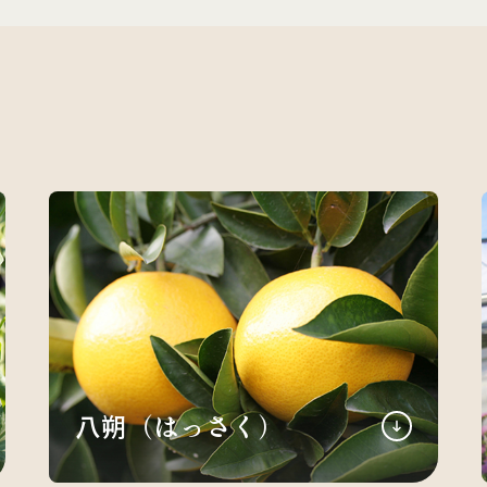
八朔（はっさく）