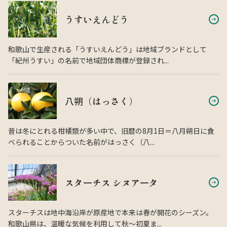
うすいえんどう
和歌山で生産される「うすいえんどう」は地域ブランドとして
「紀州うすい」の名前で地域団体商標が登録され...
八朔（はっさく）
昔は冬にとれる柑橘類が多い中で、旧暦の8月1日＝八月朔日に食
べられることからついた名前がはっさく（八...
スターチス シヌアータ
スターチスは地中海沿岸が原産地で本来は春が開花のシーズン。
和歌山県は、温暖な気候を利用して秋〜初夏ま...