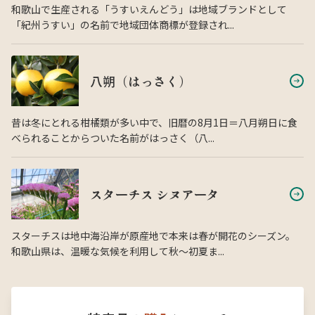
和歌山で生産される「うすいえんどう」は地域ブランドとして
「紀州うすい」の名前で地域団体商標が登録され...
八朔（はっさく）
昔は冬にとれる柑橘類が多い中で、旧暦の8月1日＝八月朔日に食
べられることからついた名前がはっさく（八...
スターチス シヌアータ
スターチスは地中海沿岸が原産地で本来は春が開花のシーズン。
和歌山県は、温暖な気候を利用して秋〜初夏ま...