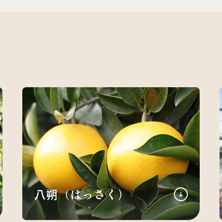
八朔（はっさく）