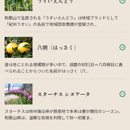
うすいえんどう
和歌山で生産される「うすいえんどう」は地域ブランドとして
「紀州うすい」の名前で地域団体商標が登録され...
八朔（はっさく）
昔は冬にとれる柑橘類が多い中で、旧暦の8月1日＝八月朔日に食
べられることからついた名前がはっさく（八...
スターチス シヌアータ
スターチスは地中海沿岸が原産地で本来は春が開花のシーズン。
和歌山県は、温暖な気候を利用して秋〜初夏ま...