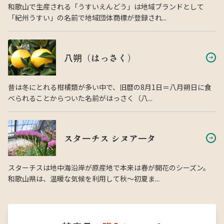
和歌山で生産される「うすいえんどう」は地域ブランドとして
「紀州うすい」の名前で地域団体商標が登録され...
八朔（はっさく）
昔は冬にとれる柑橘類が多い中で、旧暦の8月1日＝八月朔日に食
べられることからついた名前がはっさく（八...
スターチス シヌアータ
スターチスは地中海沿岸が原産地で本来は春が開花のシーズン。
和歌山県は、温暖な気候を利用して秋〜初夏ま...