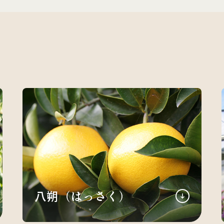
八朔（はっさく）