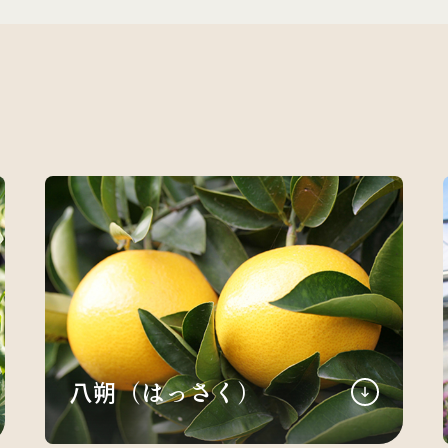
八朔（はっさく）