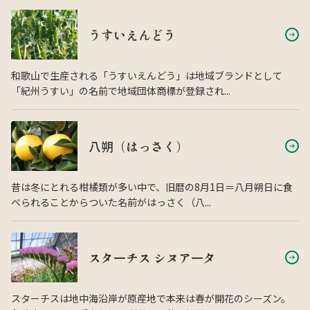
うすいえんどう
和歌山で生産される「うすいえんどう」は地域ブランドとして
「紀州うすい」の名前で地域団体商標が登録され...
八朔（はっさく）
昔は冬にとれる柑橘類が多い中で、旧暦の8月1日＝八月朔日に食
べられることからついた名前がはっさく（八...
スターチス シヌアータ
スターチスは地中海沿岸が原産地で本来は春が開花のシーズン。