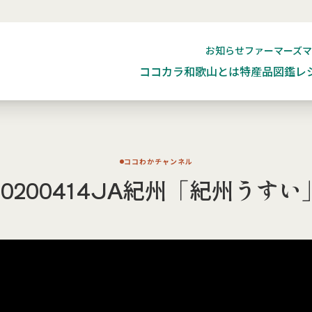
お知らせ
ファーマーズ
ココカラ和歌山とは
特産品図鑑
レ
ココわかチャンネル
20200414JA紀州「紀州うすい