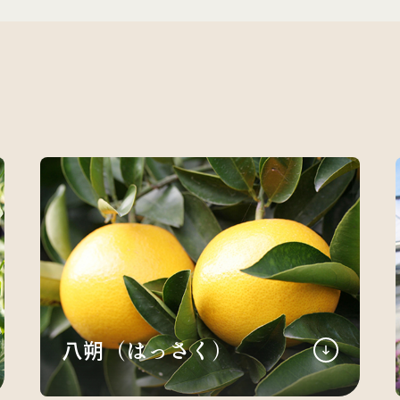
八朔（はっさく）