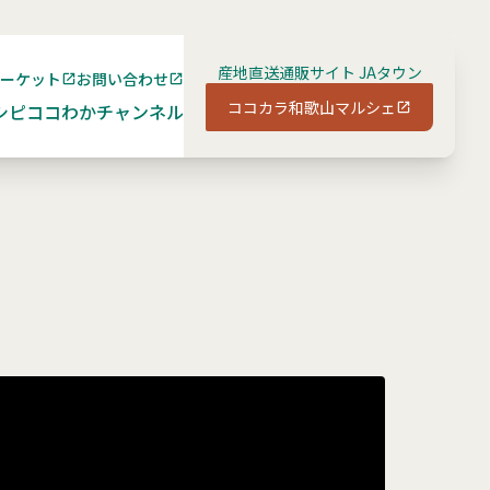
産地直送通販サイト JAタウン
マーケット
お問い合わせ
ココカラ和歌山マルシェ
シピ
ココわかチャンネル
」