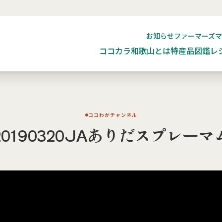
お知らせ
ファーマーズ
ココカラ和歌山とは
特産品図鑑
レ
ココわかチャンネル
20190320JAありだスプレーマ