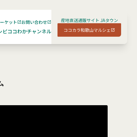
産地直送通販サイト JAタウン
マーケット
お問い合わせ
ココカラ和歌山マルシェ
シピ
ココわかチャンネル
ム