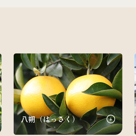
八朔（はっさく）