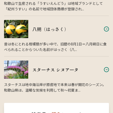
和歌山で生産される「うすいえんどう」は地域ブランドとして
「紀州うすい」の名前で地域団体商標が登録され...
八朔（はっさく）
昔は冬にとれる柑橘類が多い中で、旧暦の8月1日＝八月朔日に食
べられることからついた名前がはっさく（八...
スターチス シヌアータ
スターチスは地中海沿岸が原産地で本来は春が開花のシーズン。
和歌山県は、温暖な気候を利用して秋〜初夏ま...