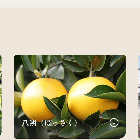
八朔（はっさく）