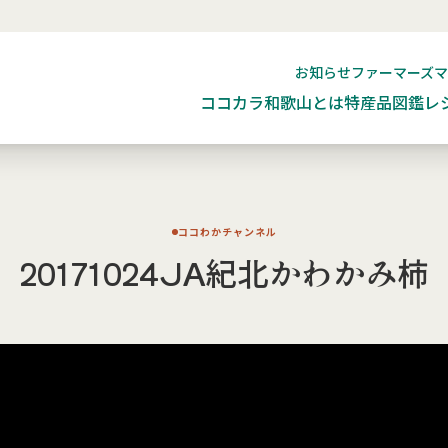
お知らせ
ファーマーズ
ココカラ和歌山とは
特産品図鑑
レ
ココわかチャンネル
20171024JA紀北かわかみ柿