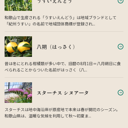
うすいえんどう
和歌山で生産される「うすいえんどう」は地域ブランドとして
「紀州うすい」の名前で地域団体商標が登録され...
八朔（はっさく）
昔は冬にとれる柑橘類が多い中で、旧暦の8月1日＝八月朔日に食
べられることからついた名前がはっさく（八...
スターチス シヌアータ
スターチスは地中海沿岸が原産地で本来は春が開花のシーズン。
和歌山県は、温暖な気候を利用して秋〜初夏ま...