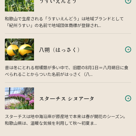
うすいえんどう
和歌山で生産される「うすいえんどう」は地域ブランドとして
「紀州うすい」の名前で地域団体商標が登録され...
八朔（はっさく）
昔は冬にとれる柑橘類が多い中で、旧暦の8月1日＝八月朔日に食
べられることからついた名前がはっさく（八...
スターチス シヌアータ
スターチスは地中海沿岸が原産地で本来は春が開花のシーズン。
和歌山県は、温暖な気候を利用して秋〜初夏ま...