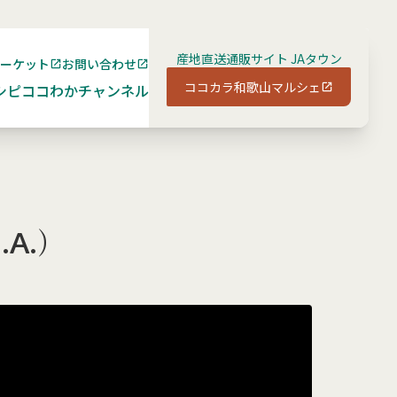
産地直送通販サイト JAタウン
マーケット
お問い合わせ
ココカラ和歌山マルシェ
シピ
ココわかチャンネル
.A.）