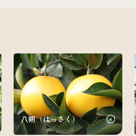
八朔（はっさく）