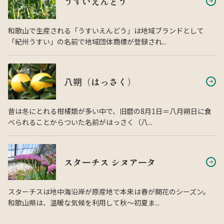
うすいえんどう
和歌山で生産される「うすいえんどう」は地域ブランドとして
「紀州うすい」の名前で地域団体商標が登録され...
八朔（はっさく）
昔は冬にとれる柑橘類が多い中で、旧暦の8月1日＝八月朔日に食
べられることからついた名前がはっさく（八...
スターチス シヌアータ
スターチスは地中海沿岸が原産地で本来は春が開花のシーズン。
和歌山県は、温暖な気候を利用して秋〜初夏ま...