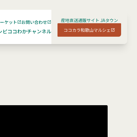
産地直送通販サイト JAタウン
マーケット
お問い合わせ
ココカラ和歌山マルシェ
シピ
ココわかチャンネル
）