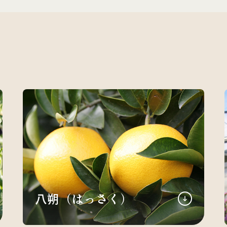
八朔（はっさく）