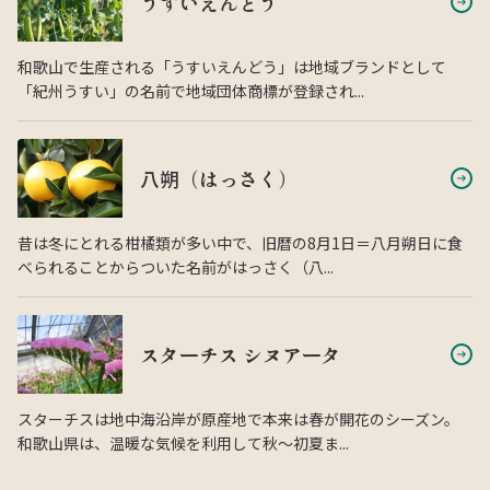
うすいえんどう
和歌山で生産される「うすいえんどう」は地域ブランドとして
「紀州うすい」の名前で地域団体商標が登録され...
八朔（はっさく）
昔は冬にとれる柑橘類が多い中で、旧暦の8月1日＝八月朔日に食
べられることからついた名前がはっさく（八...
スターチス シヌアータ
スターチスは地中海沿岸が原産地で本来は春が開花のシーズン。
和歌山県は、温暖な気候を利用して秋〜初夏ま...