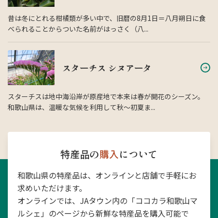
昔は冬にとれる柑橘類が多い中で、旧暦の8月1日＝八月朔日に食
べられることからついた名前がはっさく（八...
スターチス シヌアータ
スターチスは地中海沿岸が原産地で本来は春が開花のシーズン。
和歌山県は、温暖な気候を利用して秋〜初夏ま...
特産品の
購入
について
和歌山県の特産品は、オンラインと店舗で手軽にお
求めいただけます。
オンラインでは、JAタウン内の「ココカラ和歌山マ
ルシェ」のページから新鮮な特産品を購入可能で