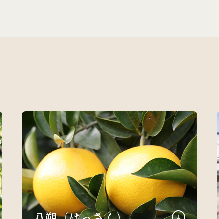
八朔（はっさく）