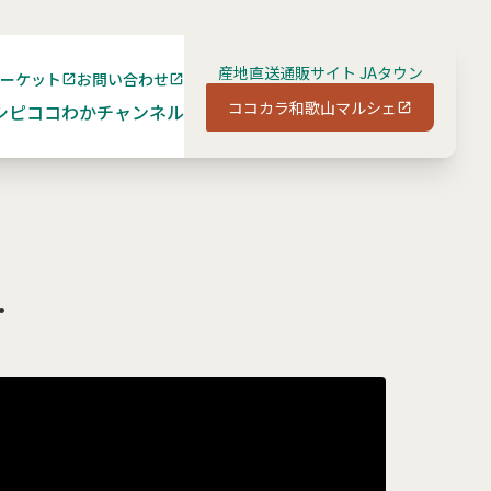
産地直送通販サイト JAタウン
マーケット
お問い合わせ
ココカラ和歌山マルシェ
シピ
ココわかチャンネル
.